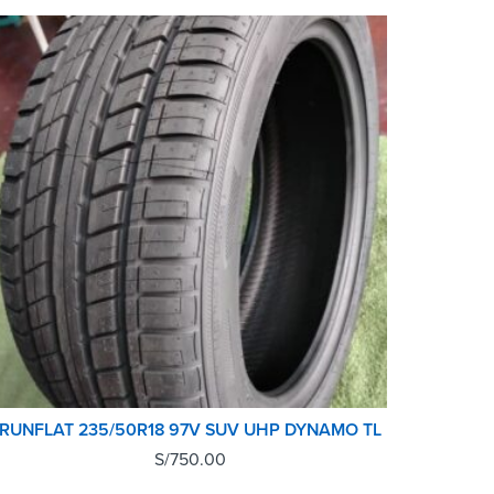
RUNFLAT 235/50R18 97V SUV UHP DYNAMO TL
S/
750.00