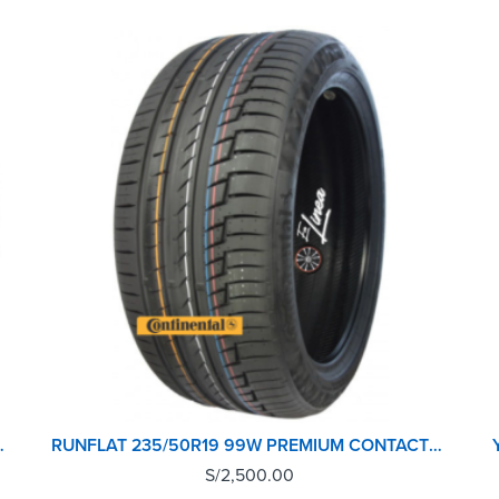
T DUNLOP TL JP OE
RUNFLAT 235/50R19 99W PREMIUM CONTACT6 CONTINENTAL TL (MOE) (ESL)
S/
2,500.00