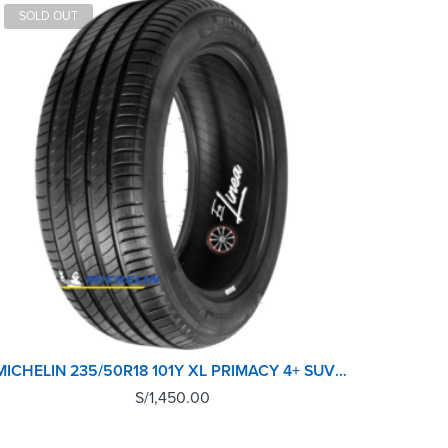
SOLD OUT
MICHELIN 235/50R18 101Y XL PRIMACY 4+ SUV TL M+S
S/
1,450.00