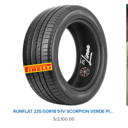
 (ALE)
RUNFLAT 235/50R18 97V SCORPION VERDE PIRELLI TL (MOE) MOE
S/
2,100.00