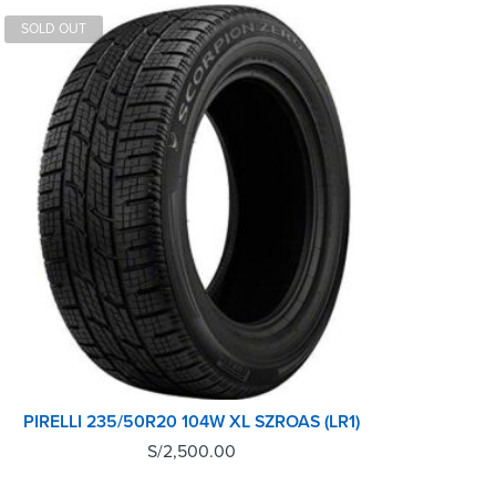
SOLD OUT
PIRELLI 235/50R20 104W XL SZROAS (LR1)
S/
2,500.00