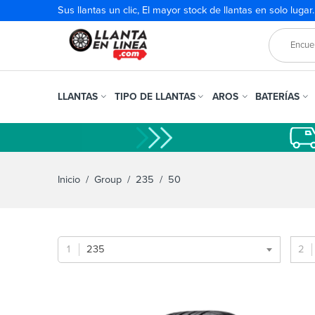
Sus llantas un clic, El mayor stock de llantas en solo lugar
LLANTAS
TIPO DE LLANTAS
AROS
BATERÍAS
Inicio
/ Group /
235
/ 50
235