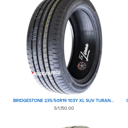
BRIDGESTONE 235/50R19 103Y XL SUV TURANZA T005 TL
S/
1,150.00