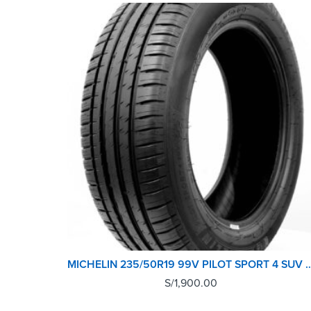
MICHELIN 235/50R19 99V PILOT
S/
1,900.00