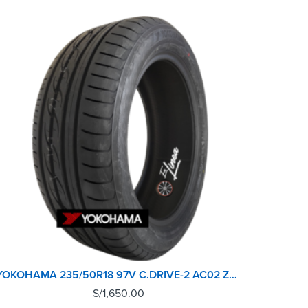
YOKOHAMA 235/50R18 97V C.DRIVE-2 AC02 ZPS TL (RUNFLAT) (Made in JAPAN)
S/
1,650.00