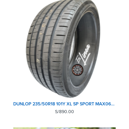
DUNLOP 235/50R18 101Y XL SP SPORT MAX060+SUV JP
S/
890.00