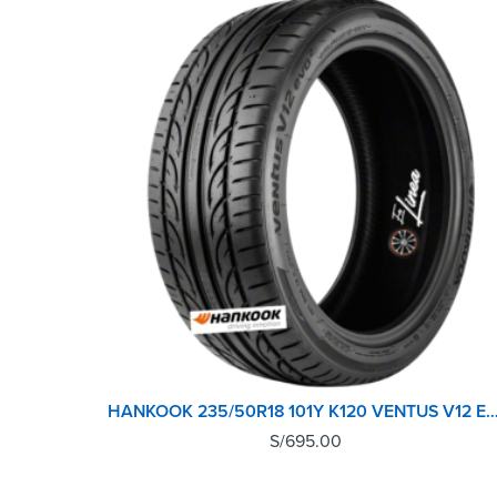
HANKOOK 235/50R18 101Y K120 VENTUS 
S/
695.00