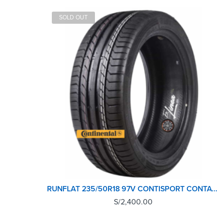
SOLD OUT
RUNFLAT 235/50R18 97V CONTISPORT CONTACT5 CONTINENTALTL (MOE)
S/
2,400.00