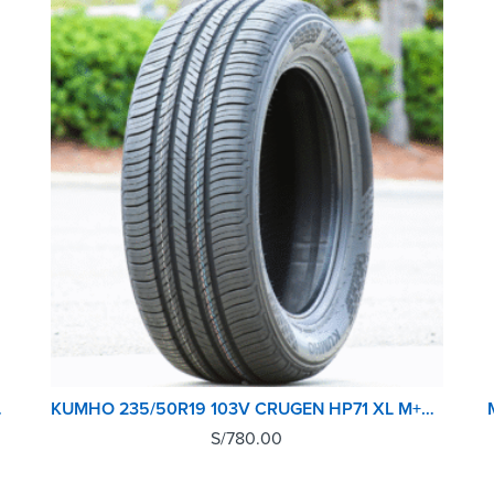
V12 EVO2
KUMHO 235/50R19 103V CRUGEN HP71 XL M+S SUV TL
S/
780.00