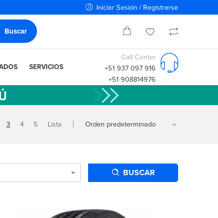
Iniciar Sesión / Registrarse
Call Center
IADOS
SERVICIOS
+51 937 097 916
+51 908814976
3
4
5
Lista
BUSCAR