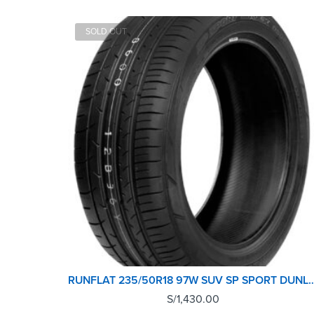
SOLD OUT
RUNFLAT 235/50R18 97W SUV SP SPOR
S/
1,430.00