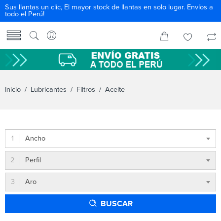
Sus llantas un clic, El mayor stock de llantas en solo lugar. Envíos a
todo el Perú!
Inicio
/
Lubricantes
/
Filtros
/ Aceite
Ancho
Perfil
Aro
BUSCAR