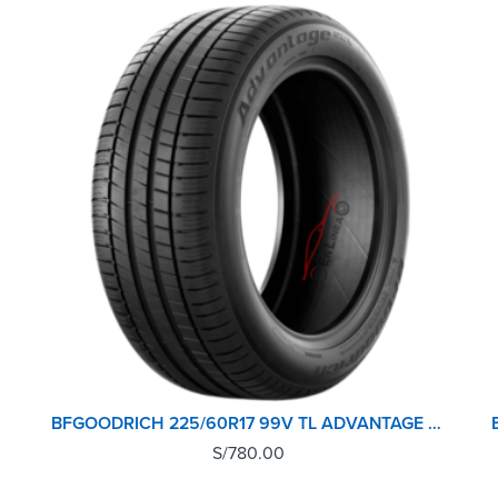
BFGOODRICH 225/60R17 99V TL ADVANTAGE SUV GO
S/
780.00