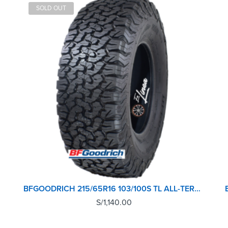
SOLD OUT
BFGOODRICH 215/65R16 103/100S TL ALL-TERRAIN T/A KO2
S/
1,140.00