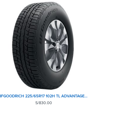
BFGOODRICH 225/65R17 102H TL ADVANTAGE T/A SUV GO
S/
830.00