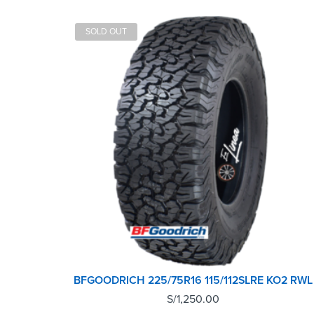
SOLD OUT
BFGOODRICH 225/75R16 115/112SLRE KO2 RWL
S/
1,250.00