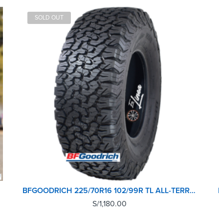
SOLD OUT
BFGOODRICH 225/70R16 102/99R TL ALL-TERRAIN T/A KO2
S/
1,180.00