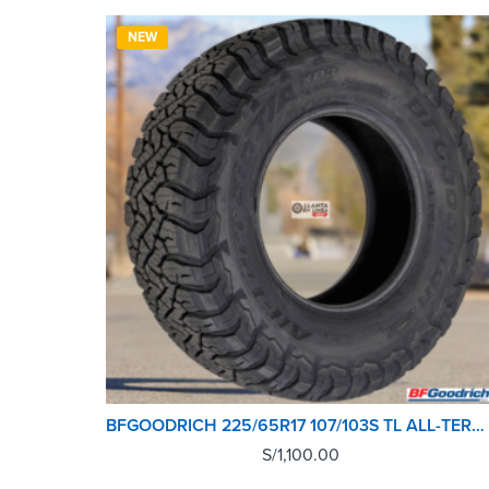
NEW
BFGOODRICH 225/65R17 107/103S TL ALL-TERRAIN T/A KO3
S/
1,100.00