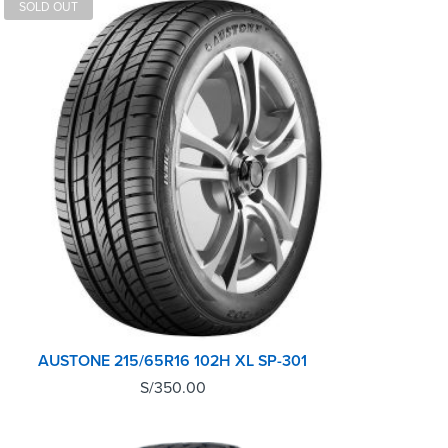
SOLD OUT
AUSTONE 215/65R16 102H XL SP-301
S/
350.00