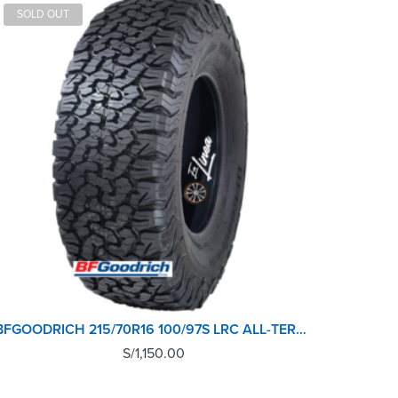
SOLD OUT
BFGOODRICH 215/70R16 100/97S LRC ALL-TERRAIN T/A KO2
S/
1,150.00