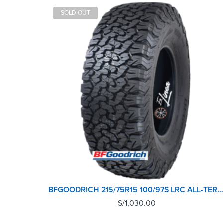
SOLD OUT
BFGOODRICH 215/75R15 100/97S LRC ALL-TERRAIN T/A KO2
S/
1,030.00