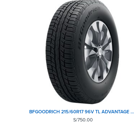
BFGOODRICH 215/60R17 96V TL ADVANTAGE SUV GO
S/
750.00