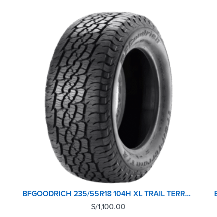
BFGOODRICH 235/55R18 104H XL TRAIL TERRAIN T/A SUV M+S TL
S/
1,100.00