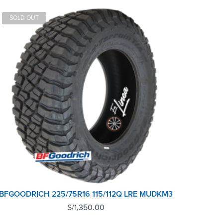
SOLD OUT
BFGOODRICH 225/75R16 115/112Q LRE MUDKM3
S/
1,350.00