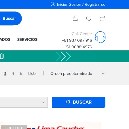
Iniciar Sesión / Registrarse
Call Center
IADOS
SERVICIOS
+51 937 097 916
+51 908814976
3
4
5
Lista
BUSCAR
SOLD OUT