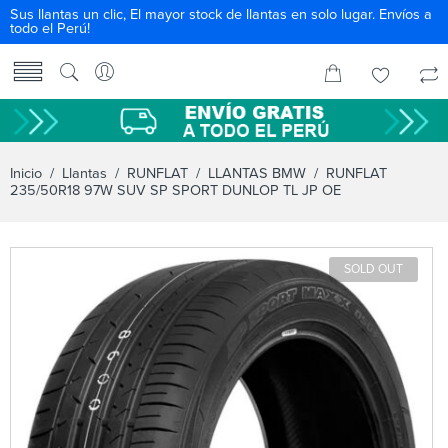
Sus llantas un clic, El mayor stock de llantas en solo lugar. Envíos a
todo el Perú!
Inicio
/
Llantas
/
RUNFLAT
/
LLANTAS BMW
/ RUNFLAT
235/50R18 97W SUV SP SPORT DUNLOP TL JP OE
SOLD OUT