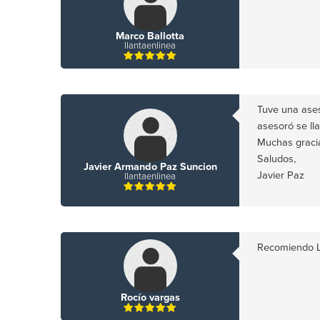
Marco Ballotta
llantaenlinea
Tuve una ases
asesoró se ll
Muchas graci
Saludos,
Javier Armando Paz Suncion
Javier Paz
llantaenlinea
Recomiendo LL
Rocío vargas