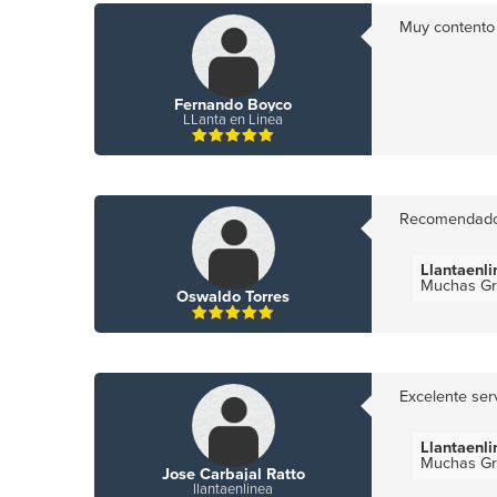
Muy contento c
Fernando Boyco
LLanta en Linea
Recomendado 
Llantaenl
Muchas Gra
Oswaldo Torres
Excelente serv
Llantaenl
Muchas Gra
Jose Carbajal Ratto
llantaenlinea