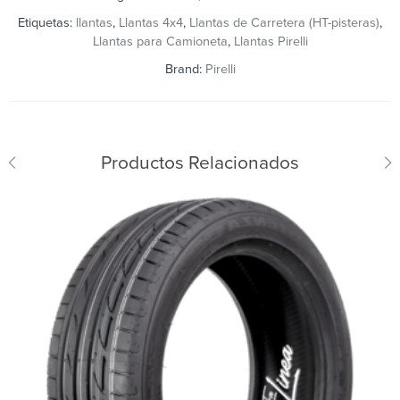
Etiquetas:
llantas
,
Llantas 4x4
,
Llantas de Carretera (HT-pisteras)
,
Llantas para Camioneta
,
Llantas Pirelli
Brand:
Pirelli
Productos Relacionados