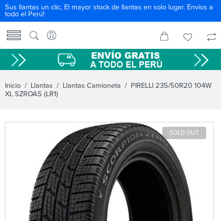
Sus llantas un clic, El mayor stock de llantas en solo lugar. Envíos a
todo el Perú!
Inicio
/
Llantas
/
Llantas Camioneta
/ PIRELLI 235/50R20 104W
XL SZROAS (LR1)
SOLD OUT