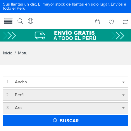
Sus llantas un clic, El mayor stock de llantas en solo lugar. Envíos a
todo el Perú!
Inicio
/ Motul
Ancho
Perfil
Aro
BUSCAR