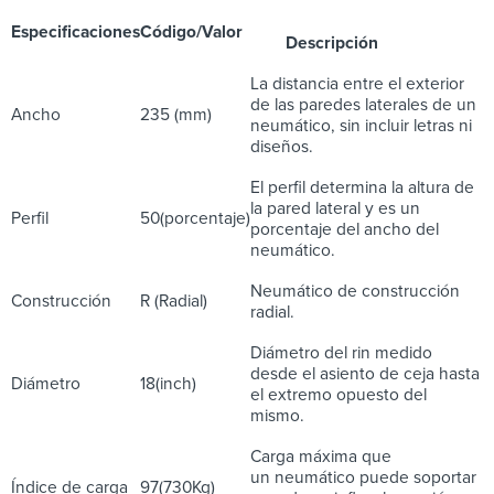
Especificaciones
Código/Valor
Descripción
La distancia entre el exterior
de las paredes laterales de un
Ancho
235 (mm)
neumático, sin incluir letras ni
diseños.
El perfil determina la altura de
la pared lateral y es un
Perfil
50(porcentaje)
porcentaje del ancho del
neumático.
Neumático de construcción
Construcción
R (Radial)
radial.
Diámetro del rin medido
desde el asiento de ceja hasta
Diámetro
18(inch)
el extremo opuesto del
mismo.
Carga máxima que
un neumático puede soportar
Índice de carga
97(730Kg)