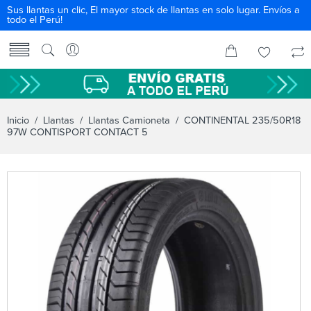
Sus llantas un clic, El mayor stock de llantas en solo lugar. Envíos a
todo el Perú!
Inicio
/
Llantas
/
Llantas Camioneta
/ CONTINENTAL 235/50R18
97W CONTISPORT CONTACT 5