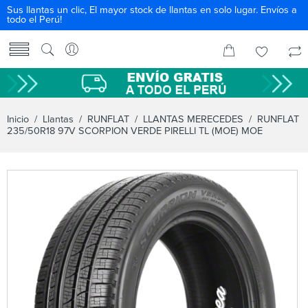
Sus llantas un clic, El mayor stock de llantas en solo lugar. Envíos a
todo el Perú!
Inicio
/
Llantas
/
RUNFLAT
/
LLANTAS MERECEDES
/ RUNFLAT
235/50R18 97V SCORPION VERDE PIRELLI TL (MOE) MOE