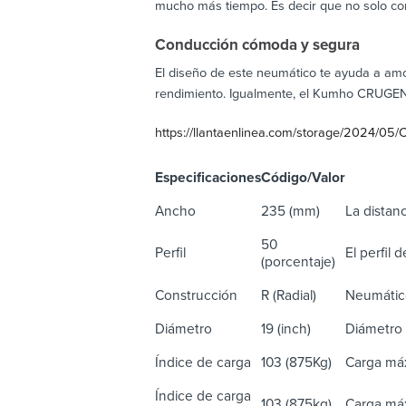
mucho más tiempo. Es decir que no solo con
Conducción cómoda y segura
El diseño de este neumático te ayuda a amo
rendimiento. Igualmente, el Kumho CRUGEN 
https://llantaenlinea.com/storage/2024/0
Especificaciones
Código/Valor
De
Ancho
235 (mm)
La distanc
50
Perfil
El perfil 
(porcentaje)
Construcción
R (Radial)
Neumático
Diámetro
19 (inch)
Diámetro 
Índice de carga
103 (875Kg)
Carga máx
Índice de carga
103 (875kg)
Carga máx