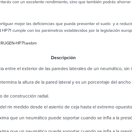
tarás con un excelente rendimiento, sino que también podrás ahorrar
rtiguar mejor las deficiencias que pueda presentar el suelo y a reduc
HP71 cumple con los parámetros establecidos por la legislación europ
5/CRUGEN-HP71.webm
scripción
ia entre el exterior de las paredes laterales de un neumático, sin in
determina la altura de la pared lateral y es un porcentaje del anch
 de construcción radial.
del rin medido desde el asiento de ceja hasta el extremo opuest
ima que un neumático puede soportar cuando se infla a la pres
ima que un neumático puede soportar cuando se infla a la presi