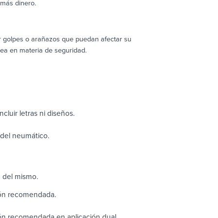
 más dinero.
ir golpes o arañazos que puedan afectar su
ea en materia de seguridad.
cluir letras ni diseños.
o del neumático.
o del mismo.
ión recomendada.
ón recomendada en aplicación dual.