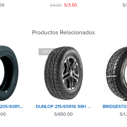
00
S/
3.50
S/
S/
6.00
Productos Relacionados
SOLD OUT
CONTINENTAL 205/60R15 91H CROSSCONTACT AT
DUNLOP 215/65R16 98H GRANDTREK AT3 TL
.00
S/
650.00
S/
1