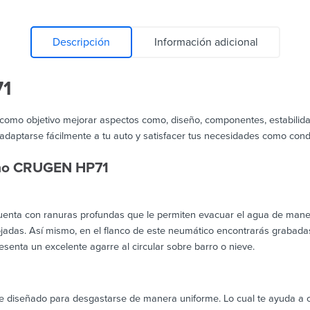
Descripción
Información adicional
1
 como objetivo mejorar aspectos como, diseño, componentes, estabilidad
daptarse fácilmente a tu auto y satisfacer tus necesidades como cond
mho CRUGEN HP71
nta con ranuras profundas que le permiten evacuar el agua de manera 
adas. Así mismo, en el flanco de este neumático encontrarás grabadas l
esenta un excelente agarre al circular sobre barro o nieve.
iseñado para desgastarse de manera uniforme. Lo cual te ayuda a con