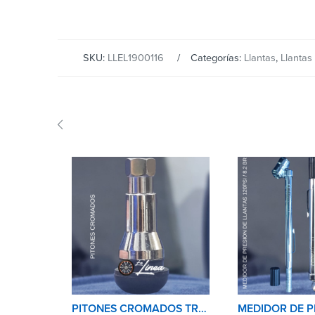
SKU:
LLEL1900116
Categorías:
Llantas
,
Llantas
PITONES CROMADOS TR413C AUTO-CAMIONETA