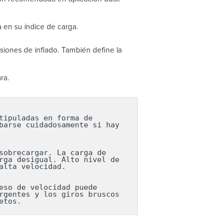
 en su índice de carga.
iones de inflado. También define la
ra.
ipuladas en forma de 
arse cuidadosamente si hay 
obrecargar. La carga de 
ga desigual. Alto nivel de 
lta velocidad.

so de velocidad puede 
gentes y los giros bruscos 
etos.