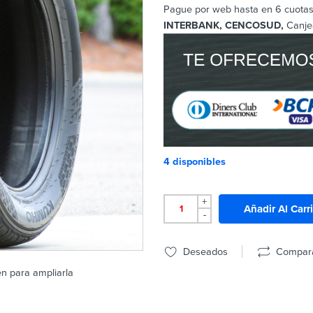
Pague por web hasta en 6 cuotas 
INTERBANK, CENCOSUD,
Canje
4 disponibles
+
Añadir Al Carr
-
Deseados
Compar
en para ampliarla