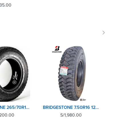
35.00
BRIDGESTONE 265/70R16 112S DUELER AT694
BRIDGESTONE 7.50R16 12PR POST L301
,200.00
S/
1,980.00