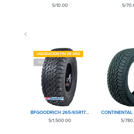
S/
10.00
S/
70.
LIQUIDACION FIN DE AÑO
SOLD OUT
BFGOODRICH 265/65R17 120S ALL TERRAIN KO2 A/T LRE RWL
S/
1,500.00
S/
780