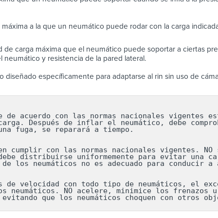
 máxima a la que un neumático puede rodar con la carga indicada
 de carga máxima que el neumático puede soportar a ciertas pres
 neumático y resistencia de la pared lateral.
 diseñado específicamente para adaptarse al rin sin uso de cáma
e de acuerdo con las normas nacionales vigentes est
carga. Después de inflar el neumático, debe comprob
una fuga, se reparará a tiempo.

en cumplir con las normas nacionales vigentes. NO s
debe distribuirse uniformemente para evitar una car
 de los neumáticos no es adecuado para conducir a a
s de velocidad con todo tipo de neumáticos, el exce
os neumáticos. NO acelere, minimice los frenazos ur
 evitando que los neumáticos choquen con otros obj