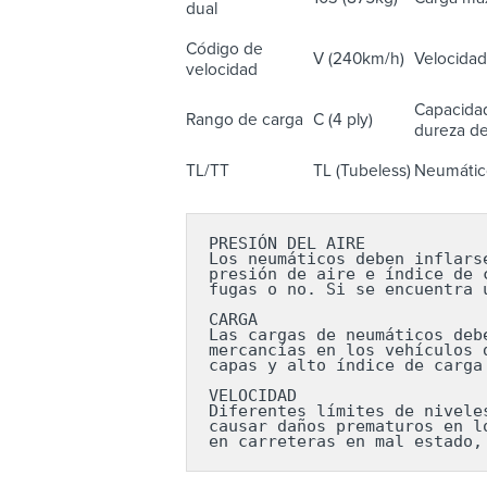
dual
Código de
V (240km/h)
Velocidad
velocidad
Capacidad
Rango de carga
C (4 ply)
dureza del
TL/TT
TL (Tubeless)
Neumático
PRESIÓN DEL AIRE

Los neumáticos deben inflars
presión de aire e índice de 
fugas o no. Si se encuentra 
CARGA

Las cargas de neumáticos deb
mercancías en los vehículos 
capas y alto índice de carga
VELOCIDAD

Diferentes límites de nivele
causar daños prematuros en l
en carreteras en mal estado,