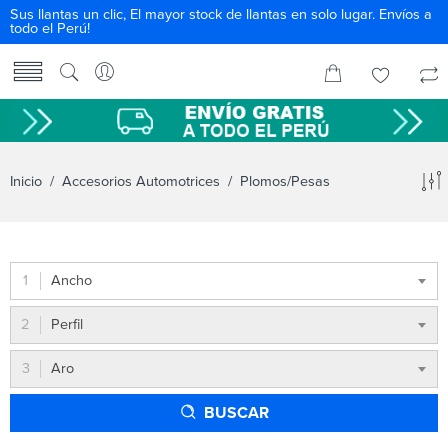
Sus llantas un clic, El mayor stock de llantas en solo lugar. Envíos a
todo el Perú!
Inicio
/
Accesorios Automotrices
/ Plomos/Pesas
Ancho
Perfil
Aro
BUSCAR