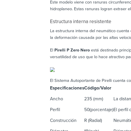
Este modelo viene con ranuras circunferenci
hidroplaneo. Estas ranuras logran extraer e
Estructura interna resistente
La estructura interna del neumático cuenta
la deformación causada por las altas veloci
El
Pirelli P Zero Nero
está destinado princi
versatilidad de uso que lo hace atractivo pa
El Sistema Autoportante de Pirelli cuenta co
Especificaciones
Código/Valor
De
Ancho
235 (mm)
La distan
Perfil
50(porcentaje)
El perfil
Construcción
R (Radial)
Neumátic