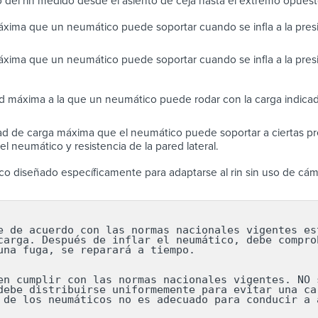
 del rin medido desde el asiento de ceja hasta el extremo opues
xima que un neumático puede soportar cuando se infla a la pre
xima que un neumático puede soportar cuando se infla a la pres
d máxima a la que un neumático puede rodar con la carga indicad
d de carga máxima que el neumático puede soportar a ciertas pre
l neumático y resistencia de la pared lateral.
o diseñado específicamente para adaptarse al rin sin uso de cám
e de acuerdo con las normas nacionales vigentes est
carga. Después de inflar el neumático, debe comprob
una fuga, se reparará a tiempo.

en cumplir con las normas nacionales vigentes. NO s
debe distribuirse uniformemente para evitar una car
 de los neumáticos no es adecuado para conducir a a