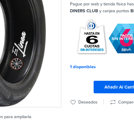
Pague por web y tienda física has
DINERS CLUB
y canjea puntos
B
1 disponibles
Añadir Al Carr
Deseados
Compar
en para ampliarla