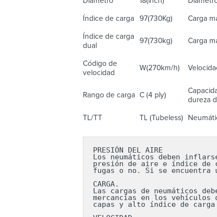
Diámetro
18(inch)
Diámetro
Índice de carga
97(730Kg)
Carga má
Índice de carga
97(730kg)
Carga má
dual
Código de
W(270km/h)
Velocida
velocidad
Capacida
Rango de carga
C (4 ply)
dureza de
TL/TT
TL (Tubeless)
Neumátic
PRESIÓN DEL AIRE

Los neumáticos deben inflars
presión de aire e índice de 
fugas o no. Si se encuentra 
CARGA.

Las cargas de neumáticos deb
mercancías en los vehículos 
capas y alto índice de carga