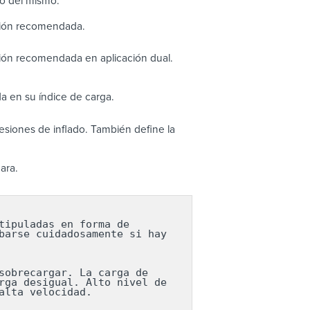
to del mismo.
sión recomendada.
ión recomendada en aplicación dual.
a en su índice de carga.
siones de inflado. También define la
ara.
ipuladas en forma de 
arse cuidadosamente si hay 
obrecargar. La carga de 
ga desigual. Alto nivel de 
lta velocidad.
