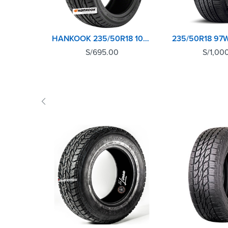
HANKOOK 235/50R18 101Y K120 VENTUS V12 EVO2
S/
695.00
S/
1,00