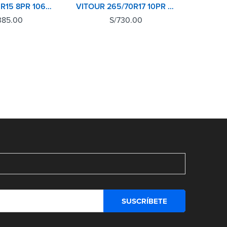
VITOUR 195R15 8PR 106Q V2000
VITOUR 265/70R17 10PR 121Q EXPLORER MT
385.00
S/
730.00