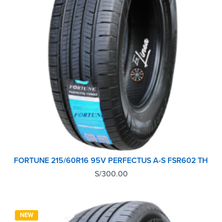
FORTUNE 215/60R16 95V PERFECTUS A-S FSR602 TH
S/
300.00
NEW