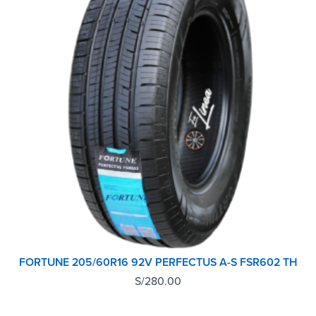
FORTUNE 205/60R16 92V PERFECTUS A-S FSR602 TH
S/
280.00