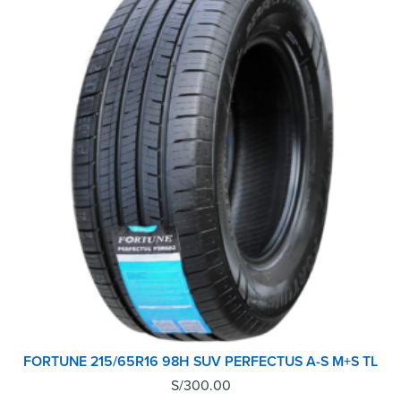
FORTUNE 215/65R16 98H SUV PERFECTUS A-S M+S TL
S/
300.00