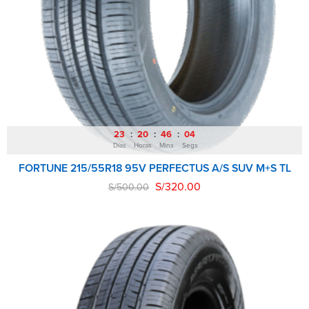
23
20
46
02
Días
Horas
Mins
Segs
FORTUNE 215/55R18 95V PERFECTUS A/S SUV M+S TL
S/
320.00
S/
500.00