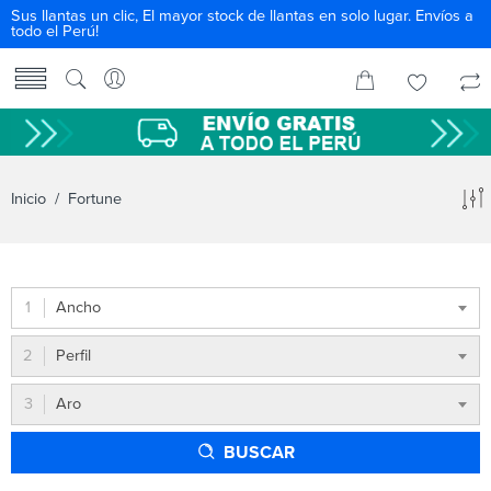
Sus llantas un clic, El mayor stock de llantas en solo lugar. Envíos a
todo el Perú!
Inicio
/ Fortune
Ancho
Perfil
Aro
BUSCAR