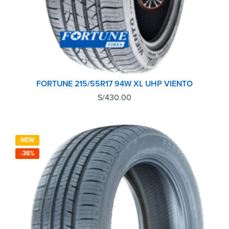
FORTUNE 215/55R17 94W XL UHP VIENTO
S/
430.00
NEW
-36%