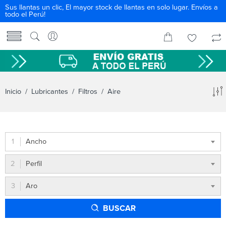
Sus llantas un clic, El mayor stock de llantas en solo lugar. Envíos a
todo el Perú!
Inicio
/
Lubricantes
/
Filtros
/ Aire
Ancho
Perfil
Aro
BUSCAR