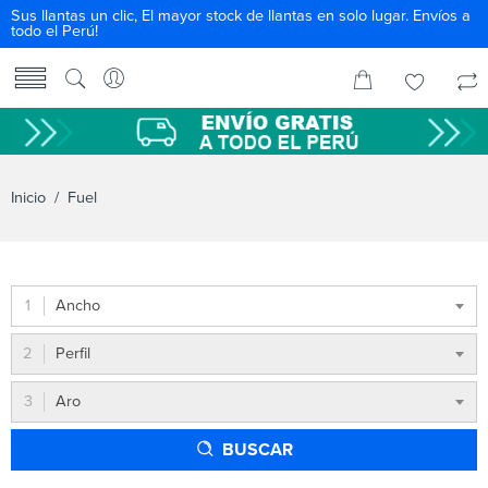
Sus llantas un clic, El mayor stock de llantas en solo lugar. Envíos a
todo el Perú!
Inicio
/ Fuel
Ancho
Perfil
Aro
BUSCAR