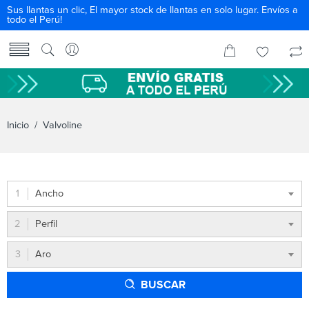
Sus llantas un clic, El mayor stock de llantas en solo lugar. Envíos a
todo el Perú!
Inicio
/ Valvoline
Ancho
Perfil
Aro
BUSCAR