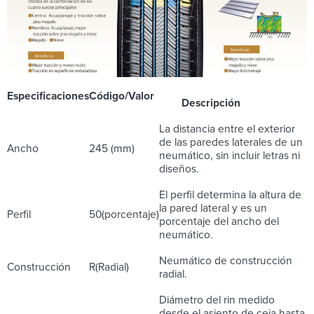
Especificaciones
Código/Valor
Descripción
La distancia entre el exterior
de las paredes laterales de un
Ancho
245 (mm)
neumático, sin incluir letras ni
diseños.
El perfil determina la altura de
la pared lateral y es un
Perfil
50
(porcentaje)
porcentaje del ancho del
neumático.
Neumático de construcción
Construcción
R(Radial)
radial.
Diámetro del rin medido
desde el asiento de ceja hasta