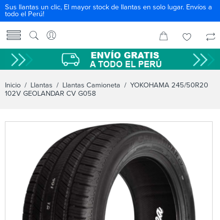
Sus llantas un clic, El mayor stock de llantas en solo lugar. Envíos a
todo el Perú!
Inicio
/
Llantas
/
Llantas Camioneta
/ YOKOHAMA 245/50R20
102V GEOLANDAR CV G058