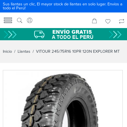
Sus llantas un clic, El mayor stock de llantas en solo lugar. Envíos a
todo el Perú!
Inicio
/
Llantas
/ VITOUR 245/75R16 10PR 120N EXPLORER MT