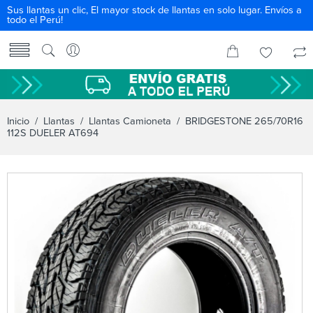
Sus llantas un clic, El mayor stock de llantas en solo lugar. Envíos a
todo el Perú!
Inicio
/
Llantas
/
Llantas Camioneta
/ BRIDGESTONE 265/70R16
112S DUELER AT694