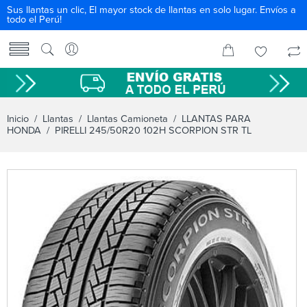
Sus llantas un clic, El mayor stock de llantas en solo lugar. Envíos a
todo el Perú!
Inicio
/
Llantas
/
Llantas Camioneta
/
LLANTAS PARA
HONDA
/ PIRELLI 245/50R20 102H SCORPION STR TL