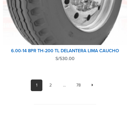
6.00-14 8PR TH-200 TL DELANTERA LIMA CAUCHO
S/
530.00
1
2
…
78