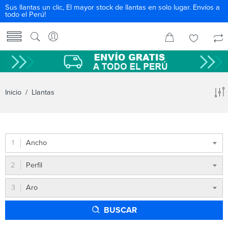
Sus llantas un clic, El mayor stock de llantas en solo lugar. Envíos a
todo el Perú!
Inicio
/ Llantas
Ancho
Perfil
Aro
BUSCAR