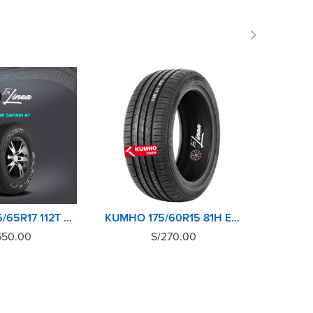
VITOUR 265/65R17 112T SAFARI ATX
KUMHO 175/60R15 81H ECOWING ES31 TL
550.00
S/
270.00