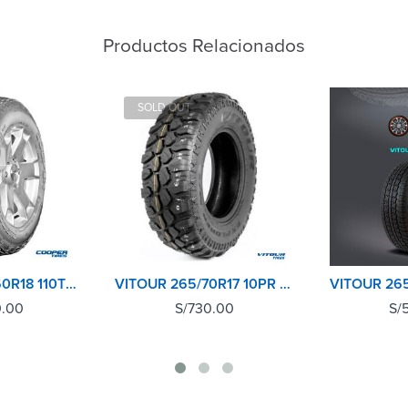
Productos Relacionados
SOLD OUT
COOPER 265/60R18 110T DISCOVERER AT3 4S TIRE
VITOUR 265/70R17 10PR 121Q EXPLORER MT
0.00
S/
730.00
S/