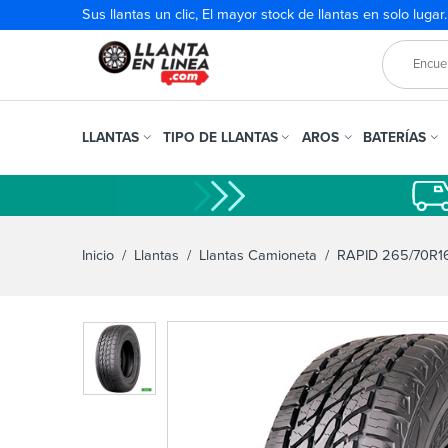
Sus llantas un clic, El mayor stock de llantas en solo lugar
LLANTAS
TIPO DE LLANTAS
AROS
BATERÍAS
Inicio
/
Llantas
/
Llantas Camioneta
/ RAPID 265/70R1