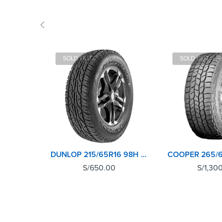
SOLD OUT
SOLD OUT
DUNLOP 215/65R16 98H GRANDTREK AT3 TL
S/
650.00
S/
1,30