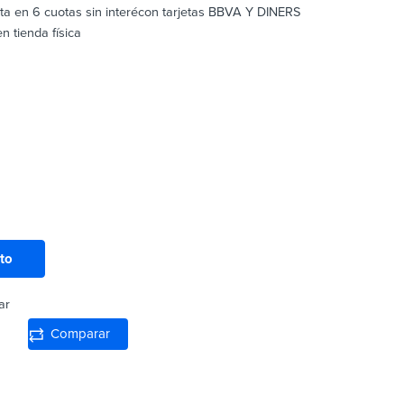
sta en 6 cuotas sin interécon tarjetas BBVA Y DINERS
 tienda física
ito
ar
Comparar