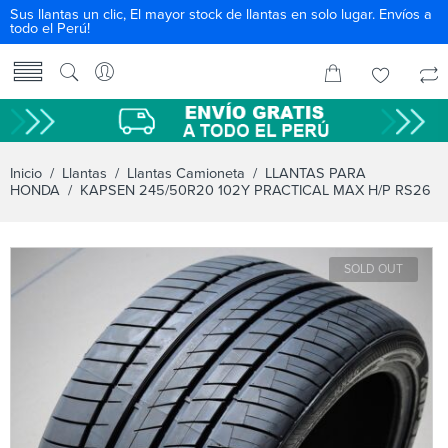
Sus llantas un clic, El mayor stock de llantas en solo lugar. Envíos a
todo el Perú!
Inicio
/
Llantas
/
Llantas Camioneta
/
LLANTAS PARA
HONDA
/ KAPSEN 245/50R20 102Y PRACTICAL MAX H/P RS26
SOLD OUT