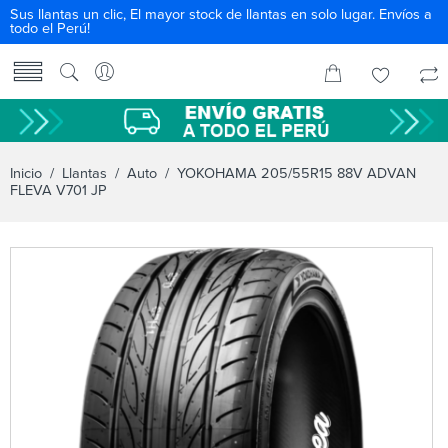
Sus llantas un clic, El mayor stock de llantas en solo lugar. Envíos a
todo el Perú!
Inicio
/
Llantas
/
Auto
/ YOKOHAMA 205/55R15 88V ADVAN
FLEVA V701 JP