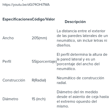
https://youtu.be/dGi74OHi7WA
Especificaciones
Código/Valor
Descripción
La distancia entre el exterior
de las paredes laterales de un
Ancho
205(mm)
neumático, sin incluir letras ni
diseños.
El perfil determina la altura de
la pared lateral y es un
Perfil
55(porcentaje)
porcentaje del ancho del
neumático.
Neumático de construcción
Construcción
R(Radial)
radial.
Diámetro del rin medido
desde el asiento de ceja hasta
Diámetro
15 (inch)
el extremo opuesto del
mismo.