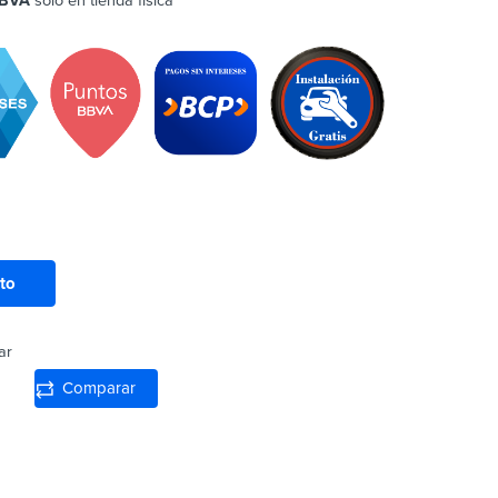
BVA
solo en tienda física
ito
ar
Comparar