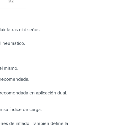
uir letras ni diseños.
el neumático.
el mismo.
n recomendada.
 recomendada en aplicación dual.
 su índice de carga.
nes de inflado. También define la