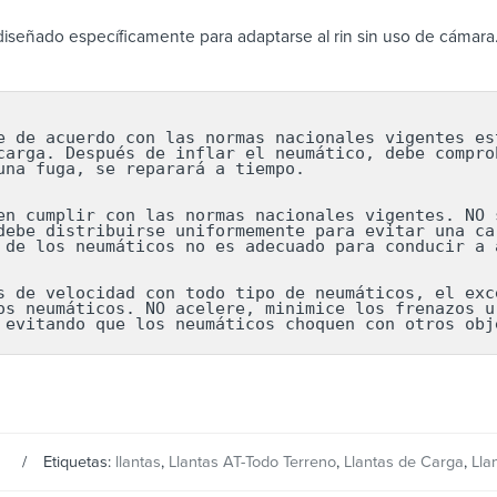
iseñado específicamente para adaptarse al rin sin uso de cámara
e de acuerdo con las normas nacionales vigentes est
carga. Después de inflar el neumático, debe comprob
una fuga, se reparará a tiempo.

en cumplir con las normas nacionales vigentes. NO s
debe distribuirse uniformemente para evitar una car
 de los neumáticos no es adecuado para conducir a a
s de velocidad con todo tipo de neumáticos, el exce
os neumáticos. NO acelere, minimice los frenazos ur
 evitando que los neumáticos choquen con otros obj
s
Etiquetas:
llantas
,
Llantas AT-Todo Terreno
,
Llantas de Carga
,
Lla