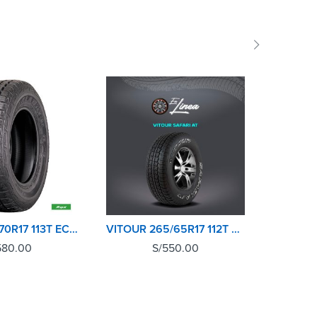
RAPID 265/70R17 113T ECOLANDER AT
VITOUR 265/65R17 112T SAFARI ATX
580.00
S/
550.00