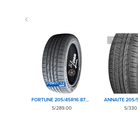
SOLD OUT
FORTUNE 205/45R16 87W UHP VIENTO
S/
289.00
S/
330