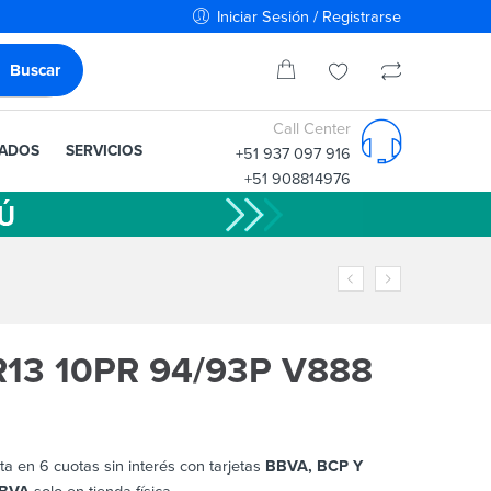
Iniciar Sesión / Registrarse
Call Center
IADOS
SERVICIOS
+51 937 097 916
+51 908814976
R13 10PR 94/93P V888
ta en 6 cuotas sin interés con tarjetas
BBVA, BCP Y