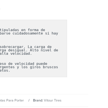
.
ipuladas en forma de 
arse cuidadosamente si hay 
obrecargar. La carga de 
ga desigual. Alto nivel de 
lta velocidad.

so de velocidad puede 
gentes y los giros bruscos 
etos.
ntas Para Porter
Brand:
Vitour Tires