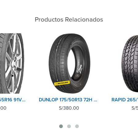
Productos Relacionados
ANNAITE 205/55R16 91V AN518
DUNLOP 175/50R13 72H SP SPORT LM704 TH
.00
S/
380.00
S/