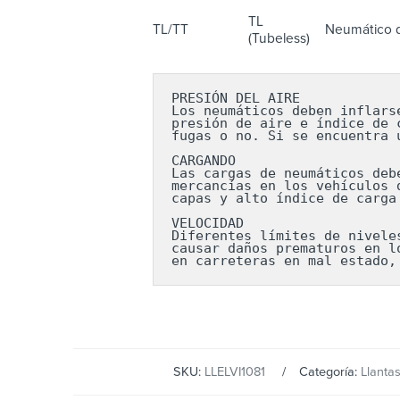
TL
TL/TT
Neumático d
(Tubeless)
PRESIÓN DEL AIRE

Los neumáticos deben inflars
presión de aire e índice de 
fugas o no. Si se encuentra 
CARGANDO

Las cargas de neumáticos deb
mercancías en los vehículos 
capas y alto índice de carga
VELOCIDAD

Diferentes límites de nivele
causar daños prematuros en l
en carreteras en mal estado,
SKU:
LLELVI1081
Categoría:
Llanta