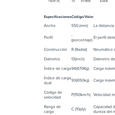
Especificaciones
Código/Valor
De
Ancho
550 (mm)
La distancia 
-
Perfil
El perfil de
(porcentaje)
Construcción
R (Radial)
Neumático d
Diámetro
13(inch)
Diámetro de
Índice de carga
94(670Kg)
Carga máxim
Índice de carga
93(650kg)
Carga máxim
dual
Código de
P(150km/h)
Velocidad m
velocidad
Rango de
Capacidad d
C (10ply)
carga
dureza del n