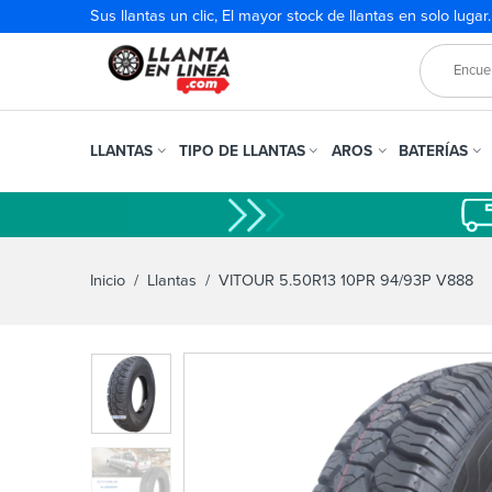
Sus llantas un clic, El mayor stock de llantas en solo lugar
LLANTAS
TIPO DE LLANTAS
AROS
BATERÍAS
Inicio
/
Llantas
/ VITOUR 5.50R13 10PR 94/93P V888