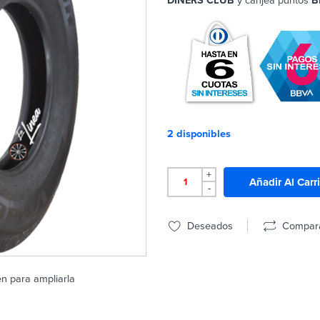
DINERS CLUB
y canjea puntos
B
2 disponibles
+
Añadir Al Carr
-
Deseados
Compar
en para ampliarla