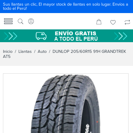
Sus llantas un clic, El mayor stock de llantas en solo lugar. Envíos a
todo el Perú!
Inicio
/
Llantas
/
Auto
/ DUNLOP 205/60R15 91H GRANDTREK
AT5