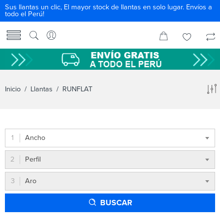
Sus llantas un clic, El mayor stock de llantas en solo lugar. Envíos a
todo el Perú!
Inicio
/
Llantas
/ RUNFLAT
Ancho
Perfil
Aro
BUSCAR