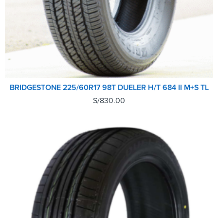
BRIDGESTONE 225/60R17 98T DUELER H/T 684 II M+S TL
S/
830.00