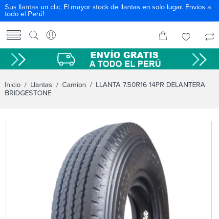
Sus llantas un clic, El mayor stock de llantas en solo lugar. Envíos a
todo el Perú!
Inicio
/
Llantas
/
Camion
/ LLANTA 7.50R16 14PR DELANTERA
BRIDGESTONE