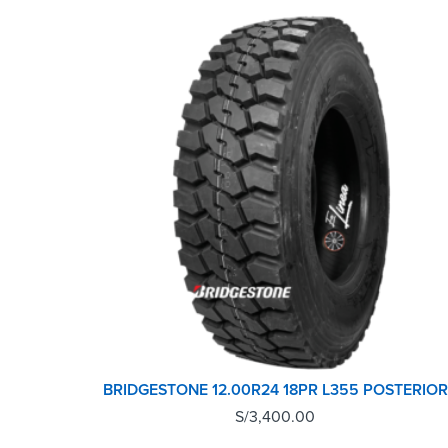
BRIDGESTONE 12.00R24 18PR L355 POSTERIOR
S/
3,400.00