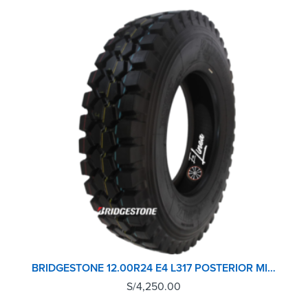
BRIDGESTONE 12.00R24 E4 L317 POSTERIOR MINERA
S/
4,250.00