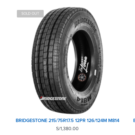
SOLD OUT
BRIDGESTONE 215/75R17.5 12PR 126/124M M814
S/
1,380.00