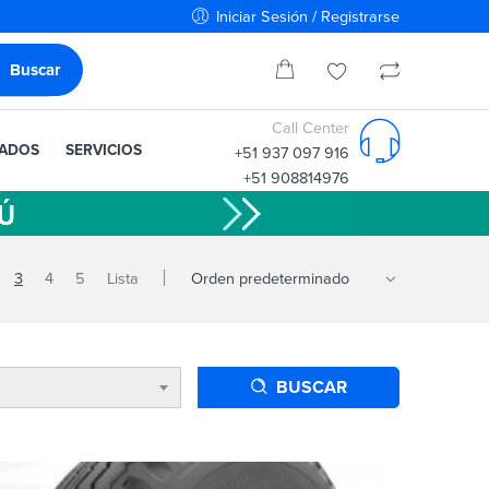
Iniciar Sesión / Registrarse
Call Center
IADOS
SERVICIOS
+51 937 097 916
+51 908814976
3
4
5
Lista
BUSCAR