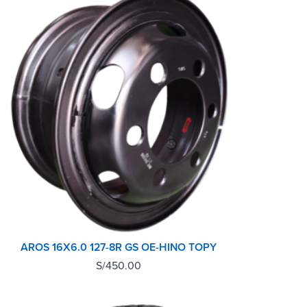
AROS 16X6.0 127-8R GS OE-HINO TOPY
S/
450.00