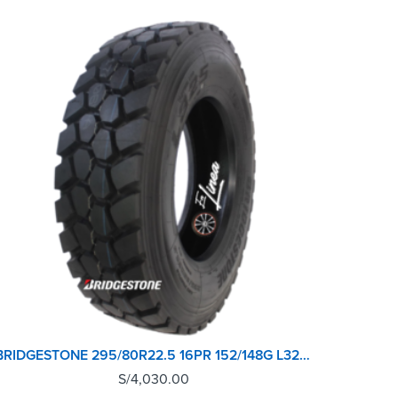
BRIDGESTONE 295/80R22.5 16PR 152/148G L325 POSTERIOR
S/
4,030.00