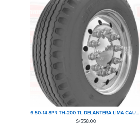
6.50-14 8PR TH-200 TL DELANTERA LIMA CAUCHO
S/
558.00