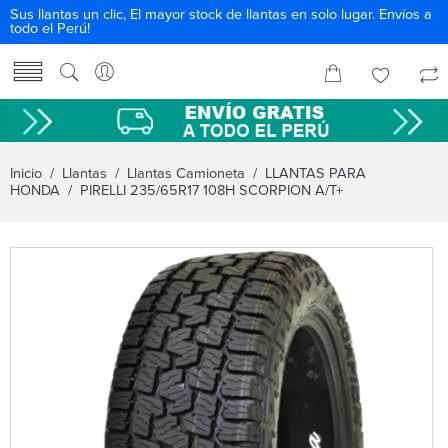
Sus llantas un clic, El mayor stock de llantas en solo lugar. Envíos a
todo el Perú!
Inicio
/
Llantas
/
Llantas Camioneta
/
LLANTAS PARA
HONDA
/ PIRELLI 235/65R17 108H SCORPION A/T+