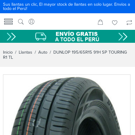
Sus llantas un clic, El mayor stock de llantas en solo lugar. Envíos a
todo el Perú!
Inicio
/
Llantas
/
Auto
/ DUNLOP 195/65R15 91H SP TOURING
R1 TL