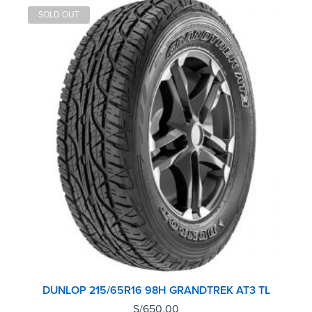
SOLD OUT
DUNLOP 215/65R16 98H GRANDTREK AT3 TL
S/
650.00