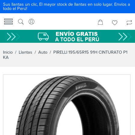
Sus llantas un clic, El mayor stock de llantas en solo lugar. Envíos a
todo el Perú!
Inicio
/
Llantas
/
Auto
/ PIRELLI 195/65R15 91H CINTURATO P1
KA