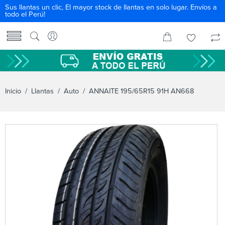
Sus llantas un clic, El mayor stock de llantas en solo lugar. Envíos a
todo el Perú!
Inicio
/
Llantas
/
Auto
/ ANNAITE 195/65R15 91H AN668