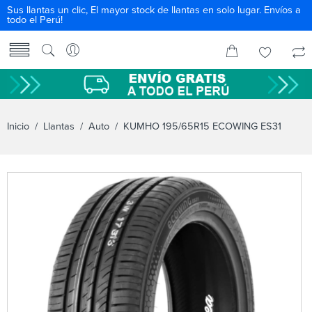
Sus llantas un clic, El mayor stock de llantas en solo lugar. Envíos a
todo el Perú!
Inicio
/
Llantas
/
Auto
/ KUMHO 195/65R15 ECOWING ES31