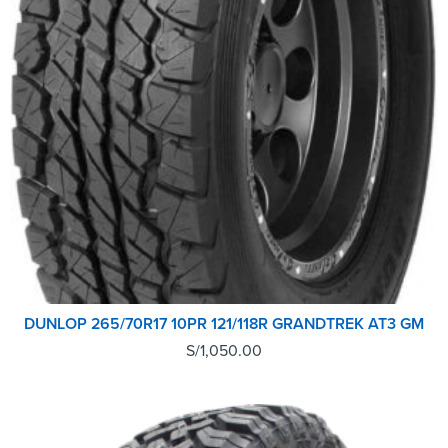
DUNLOP 265/70R17 10PR 121/118R GRANDTREK AT3 GM
S/
1,050.00