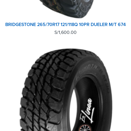
BRIDGESTONE 265/70R17 121/118Q 10PR DUELER M/T 674
S/
1,600.00