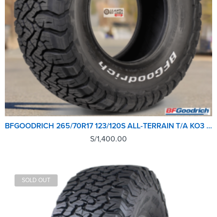
BFGOODRICH 265/70R17 123/120S ALL-TERRAIN T/A KO3 LRE RWL GO
S/
1,400.00
SOLD OUT