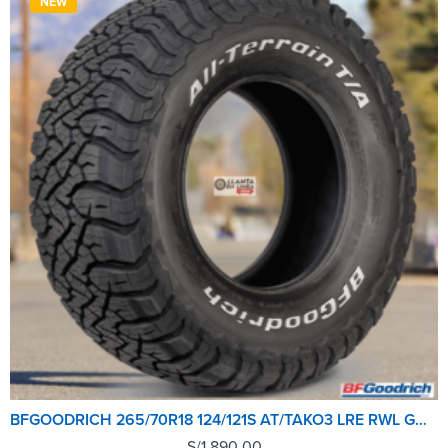
NEW
BFGOODRICH 265/70R18 124/121S AT/TAKO3 LRE RWL GO M+S TL
S/
1,890.00