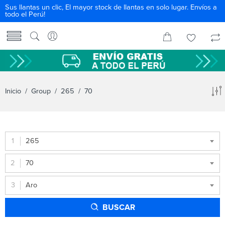
Sus llantas un clic, El mayor stock de llantas en solo lugar. Envíos a
todo el Perú!
Inicio
/ Group /
265
/ 70
265
70
Aro
BUSCAR