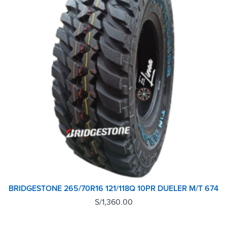
BRIDGESTONE 265/70R16 121/118Q 10PR DUELER M/T 674
S/
1,360.00