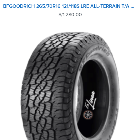
BFGOODRICH 265/70R16 121/118S LRE ALL-TERRAIN T/A KO2
S/
1,280.00