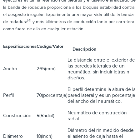
eyectores evitan la retención de piedras y el diseño entrelazado de
la banda de rodadura proporciona a los bloques estabilidad contra
el desgaste irregular. Experimenta una mayor vida útil de la banda
[4]
de rodadura
y más kilómetros de conducción tanto por carretera
como fuera de ella en cualquier estación.
Especificaciones
Código/Valor
Descripción
La distancia entre el exterior de
las paredes laterales de un
Ancho
265(mm)
neumático, sin incluir letras ni
diseños.
El perfil determina la altura de la
Perfil
70(porcentaje)
pared lateral y es un porcentaje
del ancho del neumático.
Neumático de construcción
Construcción
R(Radial)
radial.
Diámetro del rin medido desde
Diámetro
18(inch)
el asiento de ceja hasta el