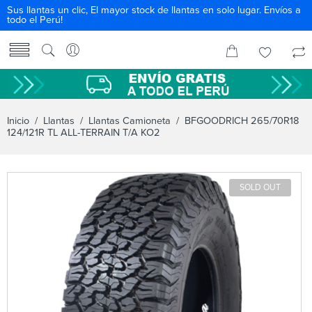
Sus llantas un clic, El mayor stock de llantas en solo lugar. Envíos a
todo el Perú!
Inicio
/
Llantas
/
Llantas Camioneta
/ BFGOODRICH 265/70R18
124/121R TL ALL-TERRAIN T/A KO2
SOLD OUT