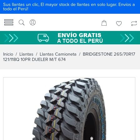
Sus llantas un clic, El mayor stock de llantas en solo lugar. Envíos a
todo el Perú!
Inicio
/
Llantas
/
Llantas Camioneta
/ BRIDGESTONE 265/70R17
121/118Q 10PR DUELER M/T 674