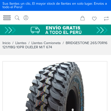
Sus llantas un clic, El mayor stock de llantas en solo lugar. Envíos a
todo el Perú!
Inicio
/
Llantas
/
Llantas Camioneta
/ BRIDGESTONE 265/70R16
121/118Q 10PR DUELER M/T 674