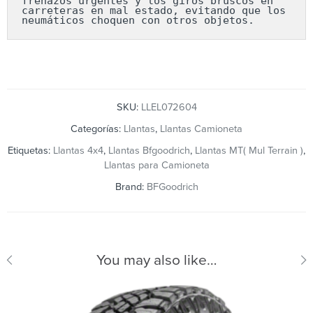
frenazos urgentes y los giros bruscos en 
carreteras en mal estado, evitando que los 
neumáticos choquen con otros objetos.
SKU:
LLEL072604
Categorías:
Llantas
,
Llantas Camioneta
Etiquetas:
Llantas 4x4
,
Llantas Bfgoodrich
,
Llantas MT( Mul Terrain )
,
Llantas para Camioneta
Brand:
BFGoodrich
You may also like…