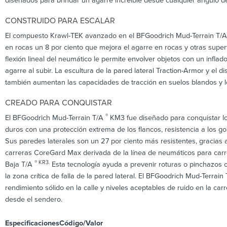
diseñados para brindar un agarre increíble desde cualquier ángulo d
CONSTRUIDO PARA ESCALAR
El compuesto Krawl-TEK avanzado en el BFGoodrich Mud-Terrain T/
en rocas un 8 por ciento que mejora el agarre en rocas y otras super
flexión lineal del neumático le permite envolver objetos con un infl
agarre al subir. La escultura de la pared lateral Traction-Armor y el
también aumentan las capacidades de tracción en suelos blandos y l
CREADO PARA CONQUISTAR
®
El BFGoodrich Mud-Terrain T/A
KM3 fue diseñado para conquistar l
duros con una protección extrema de los flancos, resistencia a los gol
Sus paredes laterales son un 27 por ciento más resistentes, gracias 
carreras CoreGard Max derivada de la línea de neumáticos para carr
® KR3.
Baja T/A
Esta tecnología ayuda a prevenir roturas o pinchazos
la zona crítica de falla de la pared lateral. El BFGoodrich Mud-Terrain
rendimiento sólido en la calle y niveles aceptables de ruido en la car
desde el sendero.
Especificaciones
Código/Valor
Descripc