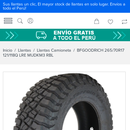
Sus llantas un clic, El mayor stock de llantas en solo lugar. Envíos a
todo el Perú!
Inicio
/
Llantas
/
Llantas Camioneta
/ BFGOODRICH 265/70R17
121/118Q LRE MUDKM3 RBL