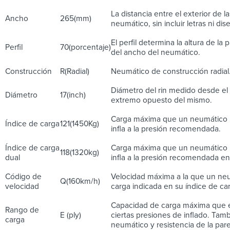
La distancia entre el exterior de l
Ancho
265(mm)
neumático, sin incluir letras ni dis
El perfil determina la altura de la
Perfil
70(porcentaje)
del ancho del neumático.
Construcción
R(Radial)
Neumático de construcción radial
Diámetro del rin medido desde el 
Diámetro
17(inch)
extremo opuesto del mismo.
Carga máxima que un neumático 
Índice de carga
121(1450Kg)
infla a la presión recomendada.
Índice de carga
Carga máxima que un neumático 
118(1320kg)
dual
infla a la presión recomendada en 
Código de
Velocidad máxima a la que un ne
Q(160km/h)
velocidad
carga indicada en su índice de ca
Capacidad de carga máxima que e
Rango de
E (ply)
ciertas presiones de inflado. Tamb
carga
neumático y resistencia de la pare