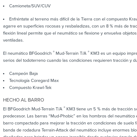
Camioneta/SUV/CUV
Enfréntate al terreno más difícil de la Tierra con el compuesto K
agarre en superficies rocosas y resbaladizas, con un 8 % más de tr
flexión lineal permite que el neumático se flexione y envuelva objeto
ventiladas.
®
®
El neumático BFGoodrich
Mud-Terrain T/A
KM3 es un equipo impres
serios del todoterreno cuando las condiciones requieren tracción y 
Campeón Baja
Tecnología Coregard Max
Compuesto Krawl-Tek
HECHO AL BARRO
®
El BFGoodrich Mud-Terrain T/A
KM3 tiene un 5 % más de tracción so
predecesor. Las barras “Mud-Phobic” en los hombros del neumático e
barro compactado para mejorar la tracción en condiciones de suelo fa
banda de rodadura Terrain-Attack del neumático incluye enormes bl