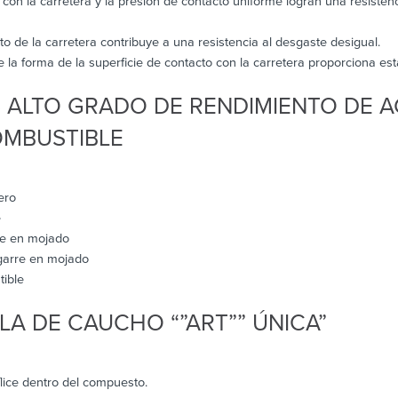
 con la carretera y la presión de contacto uniforme logran una resisten
to de la carretera contribuye a una resistencia al desgaste desigual.
e la forma de la superficie de contacto con la carretera proporciona esta
S ALTO GRADO DE RENDIMIENTO DE 
OMBUSTIBLE
ero
e
rre en mojado
agarre en mojado
tible
A DE CAUCHO “”ART”” ÚNICA”
lice dentro del compuesto.