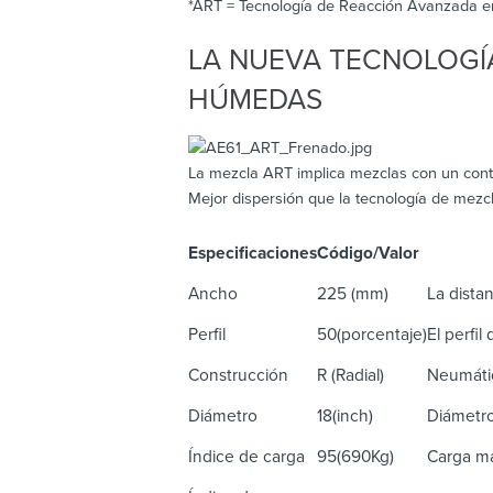
*ART = Tecnología de Reacción Avanzada e
LA NUEVA TECNOLOGÍ
HÚMEDAS
La mezcla ART implica mezclas con un contr
Mejor dispersión que la tecnología de mez
Especificaciones
Código/Valor
De
Ancho
225 (mm)
La distan
Perfil
50(porcentaje)
El perfil
Construcción
R (Radial)
Neumátic
Diámetro
18(inch)
Diámetro
Índice de carga
95(690Kg)
Carga má