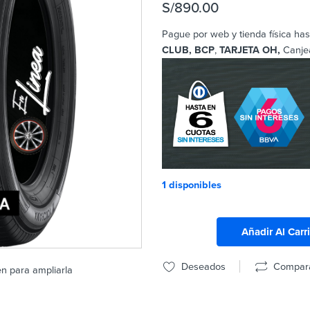
S/
890.00
Pague por web y tienda física has
CLUB, BCP
,
TARJETA OH,
Canje
1 disponibles
Añadir Al Carr
Deseados
Compar
en para ampliarla