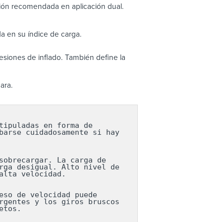
ión recomendada en aplicación dual.
a en su índice de carga.
siones de inflado. También define la
ara.
ipuladas en forma de 
arse cuidadosamente si hay 
obrecargar. La carga de 
ga desigual. Alto nivel de 
lta velocidad.

so de velocidad puede 
gentes y los giros bruscos 
etos.