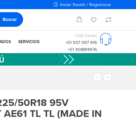
Iniciar Sesión / Registrarse
Call Center
IADOS
SERVICIOS
+51 937 097 916
+51 908814976
25/50R18 95V
AE61 TL TL (MADE IN