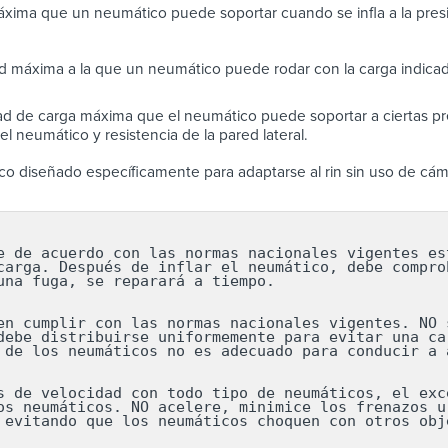
xima que un neumático puede soportar cuando se infla a la pres
d máxima a la que un neumático puede rodar con la carga indicad
d de carga máxima que el neumático puede soportar a ciertas pre
l neumático y resistencia de la pared lateral.
o diseñado específicamente para adaptarse al rin sin uso de cám
e de acuerdo con las normas nacionales vigentes est
carga. Después de inflar el neumático, debe comprob
una fuga, se reparará a tiempo.

en cumplir con las normas nacionales vigentes. NO s
debe distribuirse uniformemente para evitar una car
 de los neumáticos no es adecuado para conducir a a
s de velocidad con todo tipo de neumáticos, el exce
os neumáticos. NO acelere, minimice los frenazos ur
 evitando que los neumáticos choquen con otros obj