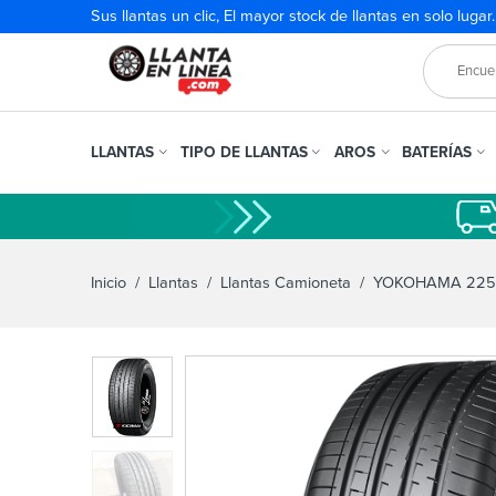
Sus llantas un clic, El mayor stock de llantas en solo lugar
LLANTAS
TIPO DE LLANTAS
AROS
BATERÍAS
Inicio
/
Llantas
/
Llantas Camioneta
/ YOKOHAMA 225/5