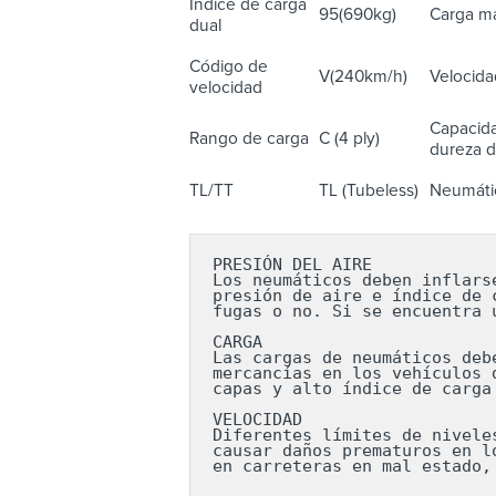
Índice de carga
95(690kg)
Carga má
dual
Código de
V(240km/h)
Velocida
velocidad
Capacida
Rango de carga
C (4 ply)
dureza de
TL/TT
TL (Tubeless)
Neumátic
PRESIÓN DEL AIRE

Los neumáticos deben inflars
presión de aire e índice de 
fugas o no. Si se encuentra 
CARGA

Las cargas de neumáticos deb
mercancías en los vehículos 
capas y alto índice de carga
VELOCIDAD

Diferentes límites de nivele
causar daños prematuros en l
en carreteras en mal estado,