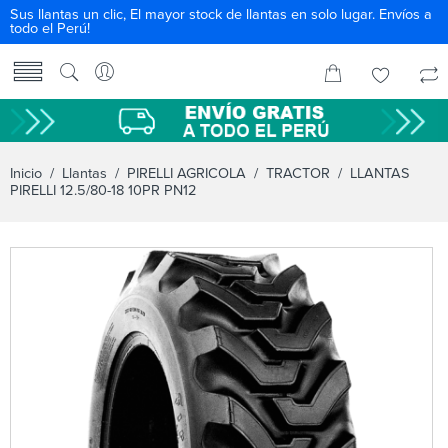
Sus llantas un clic, El mayor stock de llantas en solo lugar. Envíos a
todo el Perú!
Inicio
/
Llantas
/
PIRELLI AGRICOLA
/
TRACTOR
/ LLANTAS
PIRELLI 12.5/80-18 10PR PN12