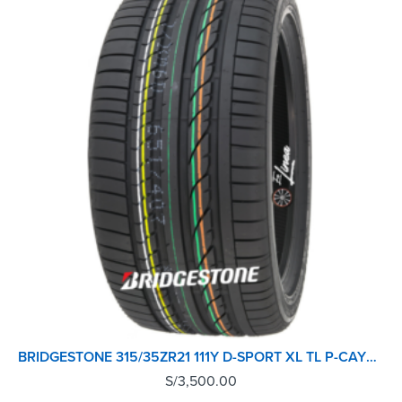
BRIDGESTONE 315/35ZR21 111Y D-SPORT XL TL P-CAYENNE WA
S/
3,500.00