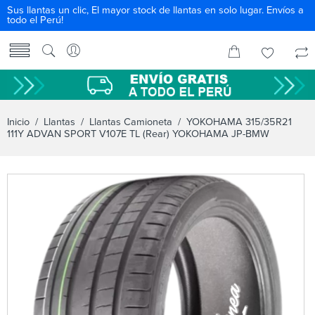
Sus llantas un clic, El mayor stock de llantas en solo lugar. Envíos a
todo el Perú!
Inicio
/
Llantas
/
Llantas Camioneta
/ YOKOHAMA 315/35R21
111Y ADVAN SPORT V107E TL (Rear) YOKOHAMA JP-BMW