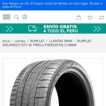
Sus llantas un clic, El mayor stock de llantas en solo lugar. Envíos a
todo el Perú!
Inicio
/
Llantas
/
RUNFLAT
/
LLANTAS BMW
/ RUNFLAT
305/40R20 112Y XL PIRELLI PZERO(PZ4) (*) BMW