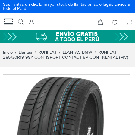
Sus llantas un clic, El mayor stock de llantas en solo lugar. Envíos a
todo el Perú!
Inicio
/
Llantas
/
RUNFLAT
/
LLANTAS BMW
/ RUNFLAT
285/30R19 98Y CONTISPORT CONTACT 5P CONTINENTAL (MO)