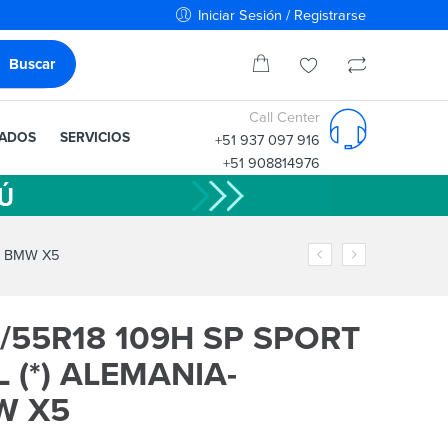
Iniciar Sesión / Registrarse
Call Center
IADOS
SERVICIOS
+51 937 097 916
+51 908814976
A BMW X5
/55R18 109H SP SPORT
 (*) ALEMANIA-
W X5