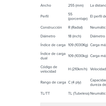
Ancho
255 (mm)
La distanc
55
Perfil
El perfil 
(porcentaje)
Construcción
R (Radial)
Neumático
Diámetro
18 (inch)
Diámetro 
Índice de carga
109 (1030Kg)
Carga máx
Índice de carga
109 (1030kg)
Carga máx
dual
Código de
H (210km/h)
Velocidad
velocidad
Capacidad
Rango de carga
C (4 ply)
dureza del
TL/TT
TL (Tubeless)
Neumático