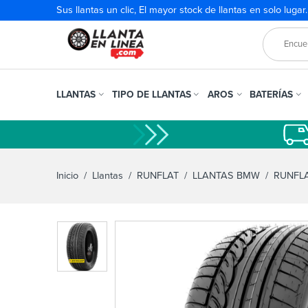
Sus llantas un clic, El mayor stock de llantas en solo lugar
LLANTAS
TIPO DE LLANTAS
AROS
BATERÍAS
Inicio
/
Llantas
/
RUNFLAT
/
LLANTAS BMW
/ RUNFLA