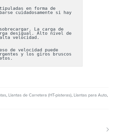
ipuladas en forma de 
arse cuidadosamente si hay 
obrecargar. La carga de 
ga desigual. Alto nivel de 
lta velocidad.

so de velocidad puede 
gentes y los giros bruscos 
etos.
ntas
,
Llantas de Carretera (HT-pisteras)
,
Llantas para Auto
,