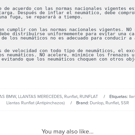
e de acuerdo con las normas nacionales vigentes est
carga. Después de inflar el neumático, debe comprob
una fuga, se reparará a tiempo.

en cumplir con las normas nacionales vigentes. NO s
debe distribuirse uniformemente para evitar una car
 de los neumáticos no es adecuado para conducir a a
s de velocidad con todo tipo de neumáticos, el exce
os neumáticos. NO acelere, minimice los frenazos ur
 evitando que los neumáticos choquen con otros obj
TAS BMW
,
LLANTAS MERECEDES
,
Runflat
,
RUNFLAT
Etiquetas:
lla
Llantas Runflat (Antipinchazos)
Brand:
Dunlop
,
Runflat
,
SSR
You may also like…