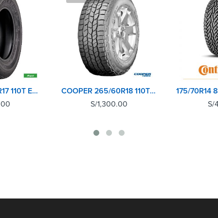
RAPID 265/65R17 110T ECOLANDER AT
COOPER 265/60R18 110T DISCOVERER AT3 4S TIRE
.00
S/
1,300.00
S/