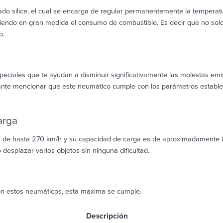
 sílice, el cual se encarga de regular permanentemente la temperatura
iendo en gran medida el consumo de combustible. Es decir que no solo
o.
ciales que te ayudan a disminuir significativamente las molestas emis
ante mencionar que este neumático cumple con los parámetros establec
arga
 de hasta 270 km/h y su capacidad de carga es de aproximadamente 8
 desplazar varios objetos sin ninguna dificultad.
on estos neumáticos, esta máxima se cumple.
scripción