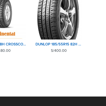
175/70R14 88H CROSSCONTACT AT CONTINENTAL
DUNLOP 185/55R15 82H SP TOURING R1
480.00
S/
400.00