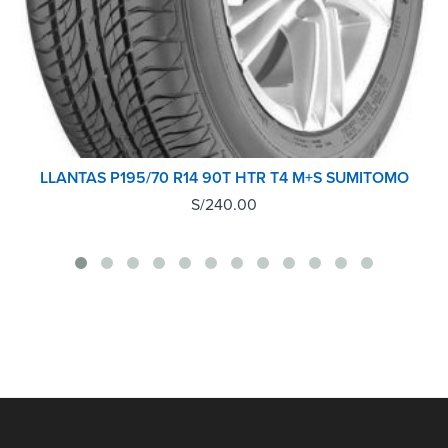
LLANTAS P195/70 R14 90T HTR T4 M+S SUMITOMO
S/
240.00