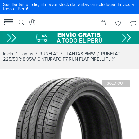
Sus llantas un clic, El mayor stock de llantas en solo lugar. Envíos a
todo el Perú!
Inicio
/
Llantas
/
RUNFLAT
/
LLANTAS BMW
/ RUNFLAT
225/50R18 95W CINTURATO P7 RUN FLAT PIRELLI TL (*)
SOLD OUT