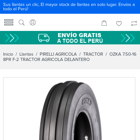
Sus llantas un clic, El mayor stock de llantas en solo lugar. Envíos a
todo el Perú!
Inicio
/
Llantas
/
PIRELLI AGRICOLA
/
TRACTOR
/ OZKA 7.50-16
8PR F-2 TRACTOR AGRICOLA DELANTERO