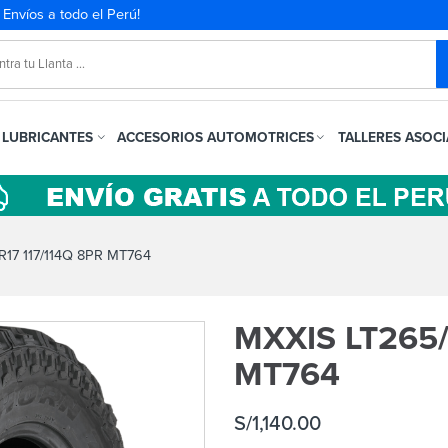
. Envíos a todo el Perú!
LUBRICANTES
ACCESORIOS AUTOMOTRICES
TALLERES ASOC
17 117/114Q 8PR MT764
MXXIS LT265/
MT764
S/
1,140.00