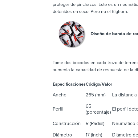
proteger de pinchazos. Este es un neumátic
detenidos en seco. Pero no el Bighorn.
Diseño de banda de ro
Tome dos bocados en cada trozo de terreno
aumenta la capacidad de respuesta de la dir
Especificaciones
Código/Valor
De
Ancho
265 (mm)
La distancia 
65
Perfil
El perfil de
(porcentaje)
Construcción
R (Radial)
Neumático d
Diámetro
17 (inch)
Diámetro de