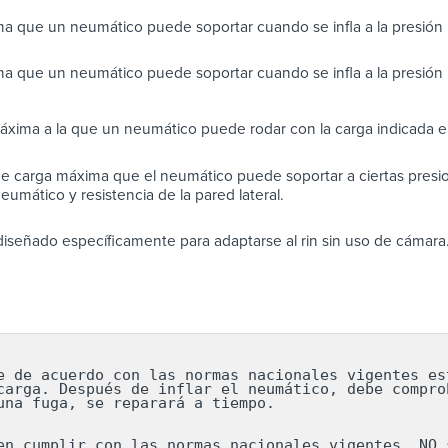
a que un neumático puede soportar cuando se infla a la presió
a que un neumático puede soportar cuando se infla a la presión
áxima a la que un neumático puede rodar con la carga indicada en
e carga máxima que el neumático puede soportar a ciertas presio
eumático y resistencia de la pared lateral.
iseñado específicamente para adaptarse al rin sin uso de cámara
e de acuerdo con las normas nacionales vigentes est
carga. Después de inflar el neumático, debe comprob
una fuga, se reparará a tiempo.

en cumplir con las normas nacionales vigentes. NO s