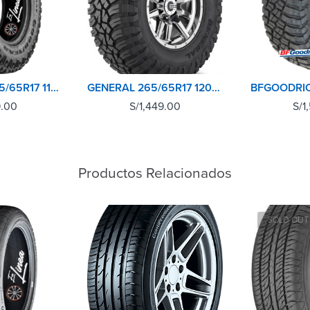
GOODYEAR 265/65R17 112S WRANGLER DURATRAC
GENERAL 265/65R17 120S 10PR GRABBER X3 (USA)
9.00
S/
1,449.00
S/
1
Productos Relacionados
SOLD OUT