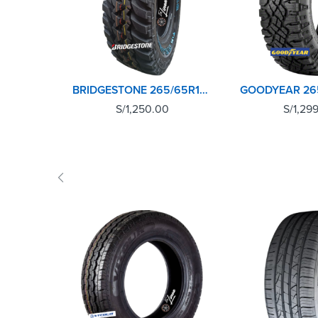
BRIDGESTONE 265/65R17 120Q 10PR DUELER M/T 674
S/
1,250.00
S/
1,29