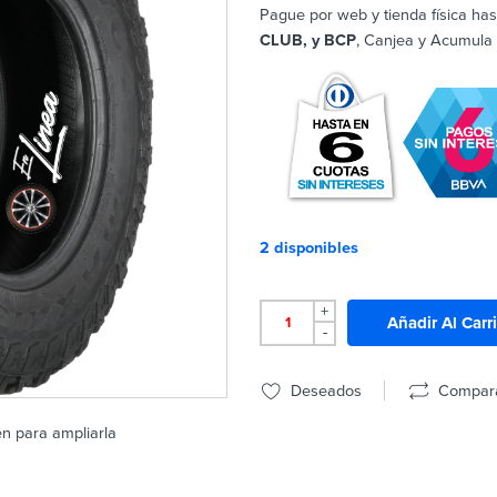
Pague por web y tienda física has
CLUB, y BCP
, Canjea y Acumula
2 disponibles
+
Añadir Al Carr
-
Deseados
Compar
en para ampliarla