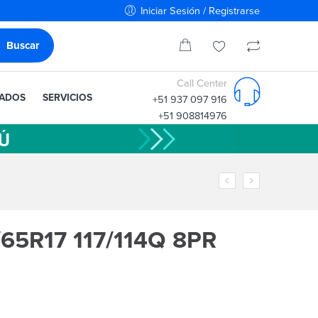
Iniciar Sesión / Registrarse
Call Center
IADOS
SERVICIOS
+51 937 097 916
+51 908814976
65R17 117/114Q 8PR