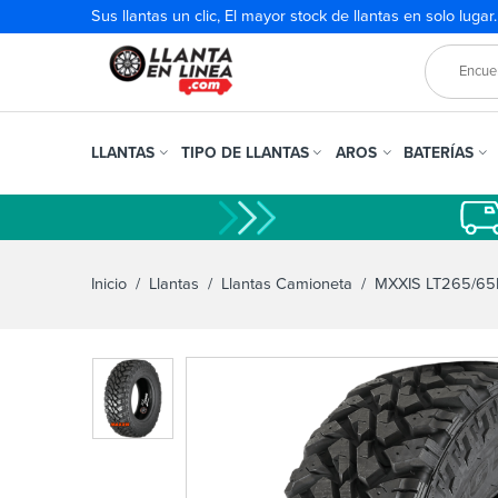
Sus llantas un clic, El mayor stock de llantas en solo lugar
LLANTAS
TIPO DE LLANTAS
AROS
BATERÍAS
Inicio
/
Llantas
/
Llantas Camioneta
/ MXXIS LT265/65R