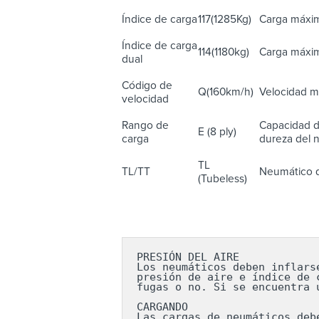
Índice de carga
117(1285Kg)
Carga máxim
Índice de carga
114(1180kg)
Carga máxim
dual
Código de
Q(160km/h)
Velocidad m
velocidad
Rango de
Capacidad d
E (8 ply)
carga
dureza del n
TL
TL/TT
Neumático d
(Tubeless)
PRESIÓN DEL AIRE

Los neumáticos deben inflars
presión de aire e índice de 
fugas o no. Si se encuentra 
CARGANDO

Las cargas de neumáticos deb