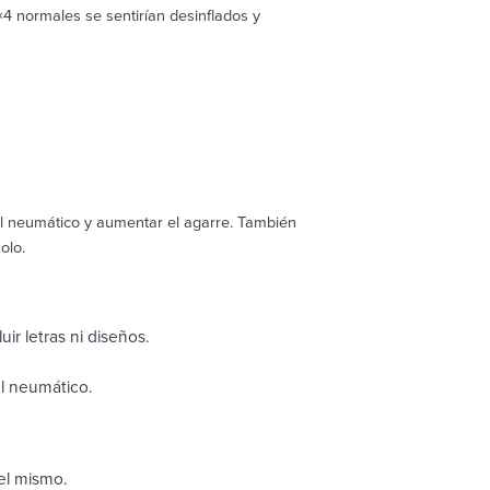
4 normales se sentirían desinflados y
l neumático y aumentar el agarre. También
olo.
uir letras ni diseños.
el neumático.
el mismo.