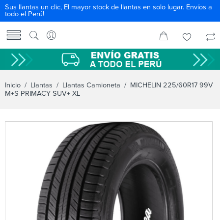
Sus llantas un clic, El mayor stock de llantas en solo lugar. Envíos a
todo el Perú!
Inicio
/
Llantas
/
Llantas Camioneta
/ MICHELIN 225/60R17 99V
M+S PRIMACY SUV+ XL