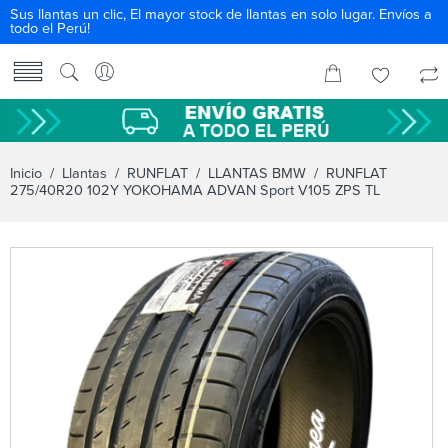
Sus llantas un clic, El mayor stock de llantas en solo lugar. Envíos a
todo el Perú!
Inicio
/
Llantas
/
RUNFLAT
/
LLANTAS BMW
/ RUNFLAT
275/40R20 102Y YOKOHAMA ADVAN Sport V105 ZPS TL