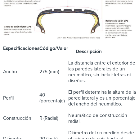
Especificaciones
Código/Valor
Descripción
La distancia entre el exterior de
las paredes laterales de un
Ancho
275 (mm)
neumático, sin incluir letras ni
diseños.
El perfil determina la altura de la
40
Perfil
pared lateral y es un porcentaje
(porcentaje)
del ancho del neumático.
Neumático de construcción
Construcción
R (Radial)
radial.
Diámetro del rin medido desde
Diámetro
20 (inch)
el asiento de ceja hasta el